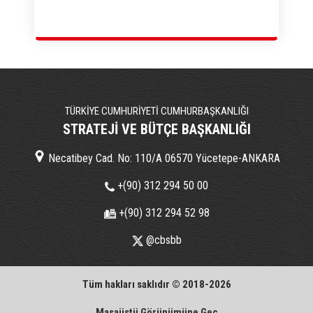
TÜRKİYE CUMHURİYETİ CUMHURBAŞKANLIĞI
STRATEJİ VE BÜTÇE BAŞKANLIĞI
Necatibey Cad. No: 110/A 06570 Yücetepe-ANKARA
+(90) 312 294 50 00
+(90) 312 294 52 98
@cbsbb
Tüm hakları saklıdır © 2018-2026
Masaüstü Görünümüne Geç