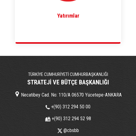
Yatırımlar
TÜRKİYE CUMHURİYETİ CUMHURBAŞKANLIĞI
STRATEJİ VE BÜTÇE BAŞKANLIĞI
Necatibey Cad. No: 110/A 06570 Yücetepe-ANKARA
+(90) 312 294 50 00
+(90) 312 294 52 98
@cbsbb