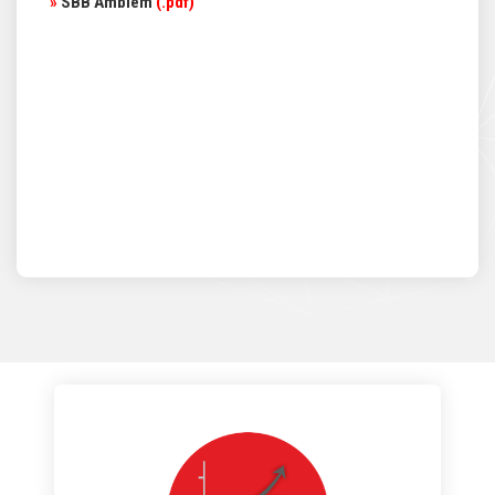
»
SBB Amblem
(.pdf)