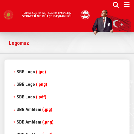
Skip
to
content
Logomuz
»
SBB Logo
(.jpg)
»
SBB Logo
(.png)
»
SBB Logo
(.pdf)
»
SBB Amblem
(.jpg)
»
SBB Amblem
(.png)