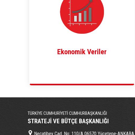
Ekonomik Veriler
TÜRKİYE CUMHURİYETİ CUMHURBAŞKANLIĞI
STRATEJİ VE BÜTÇE BAŞKANLIĞI
Necatibey Cad. No: 110/A 06570 Yücetepe-ANKARA