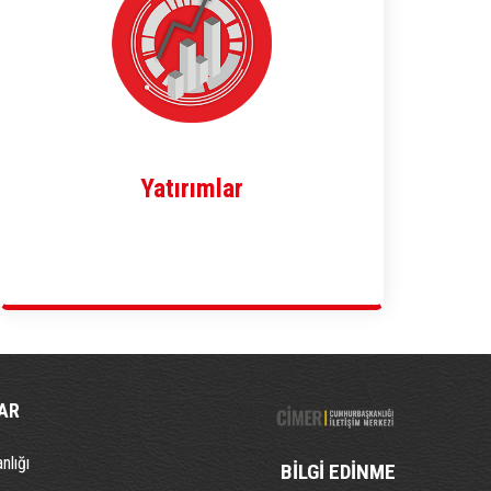
Yatırımlar
AR
nlığı
BİLGİ EDİNME