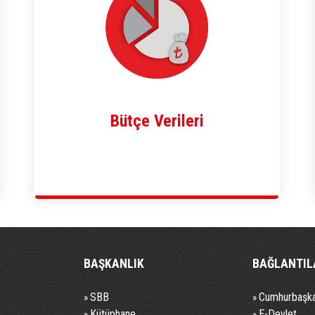
Bütçe Verileri
BAŞKANLIK
BAĞLANTIL
SBB
Cumhurbaşka
»
»
Kütüphane
E-Devlet
»
»