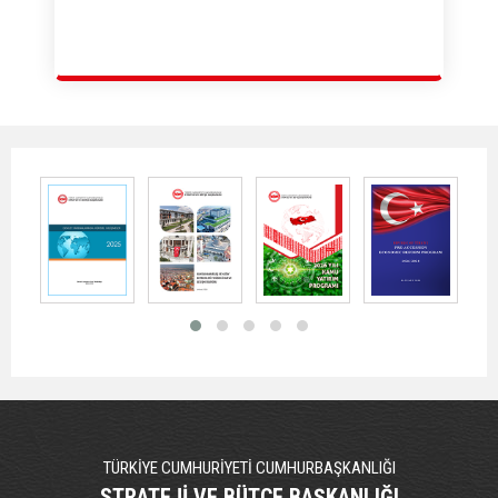
TÜRKİYE CUMHURİYETİ CUMHURBAŞKANLIĞI
STRATEJİ VE BÜTÇE BAŞKANLIĞI