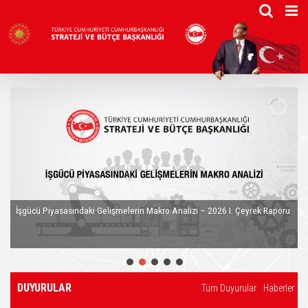
Skip
to
content
in visible
İşgücü Piyasasındaki Gelişmelerin Makro Analizi – 2026 I. Çeyrek Raporu
DUYURULAR
Tüm Duyurular
Haberler