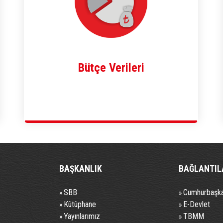
Bütçe Verileri
BAŞKANLIK
BAĞLANTIL
SBB
Cumhurbaşka
»
»
Kütüphane
E-Devlet
»
»
Yayınlarımız
TBMM
»
»