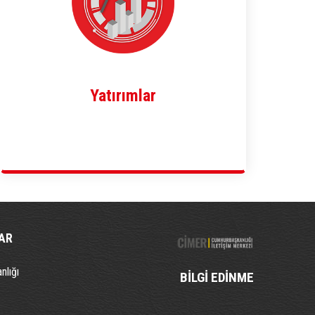
Yatırımlar
AR
nlığı
BİLGİ EDİNME