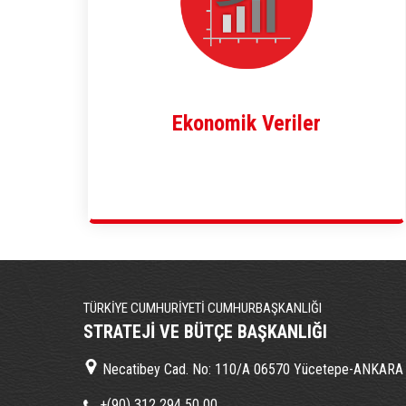
Ekonomik Veriler
TÜRKİYE CUMHURİYETİ CUMHURBAŞKANLIĞI
STRATEJİ VE BÜTÇE BAŞKANLIĞI
Necatibey Cad. No: 110/A 06570 Yücetepe-ANKARA
+(90) 312 294 50 00