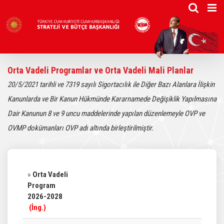
Skip
to
content
Orta Vadeli Programlar ve Orta Vadeli Mali Planlar
20/5/2021 tarihli ve 7319 sayılı Sigortacılık ile Diğer Bazı Alanlara İlişkin
Kanunlarda ve Bir Kanun Hükmünde Kararnamede Değişiklik Yapılmasına
Dair Kanunun 8 ve 9 uncu maddelerinde yapılan düzenlemeyle OVP ve
OVMP dokümanları OVP adı altında birleştirilmiştir.
»
Orta Vadeli
Program
2026-2028
(
İng.
)