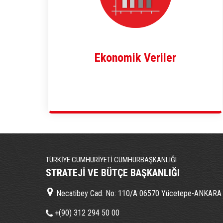
Ekonomik Veriler
TÜRKİYE CUMHURİYETİ CUMHURBAŞKANLIĞI
STRATEJİ VE BÜTÇE BAŞKANLIĞI
Necatibey Cad. No: 110/A 06570 Yücetepe-ANKARA
+(90) 312 294 50 00