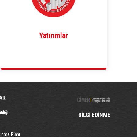
Yatırımlar
AR
nlığı
BİLGİ EDİNME
kınma Planı