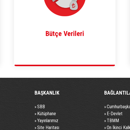
Bütçe Verileri
BAŞKANLIK
BAĞLANTIL
SBB
Cumhurbaşka
»
»
Kütüphane
E-Devlet
»
»
Yayınlarımız
TBMM
»
»
Site Haritası
On İkinci Kal
»
»