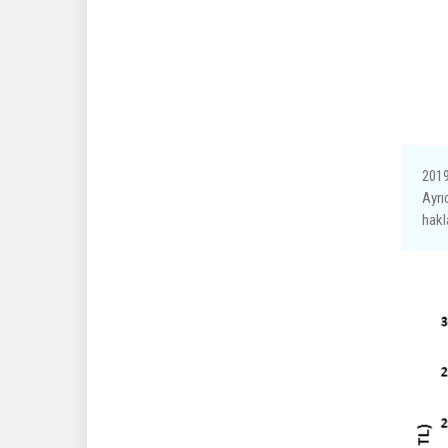
2019
Ayrı
hakl