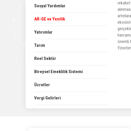
rekabet 
Sosyal Yardımlar
alınması
artırıla
AR-GE ve Yenilik
ekosist
gerçekl
Yatırımlar
harcamal
önemli t
Tarım
Yönetim
Reel Sektör
Bireysel Emeklilik Sistemi
Ücretler
Vergi Gelirleri