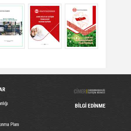
AR
nlığı
BİLGİ EDİNME
kınma Planı