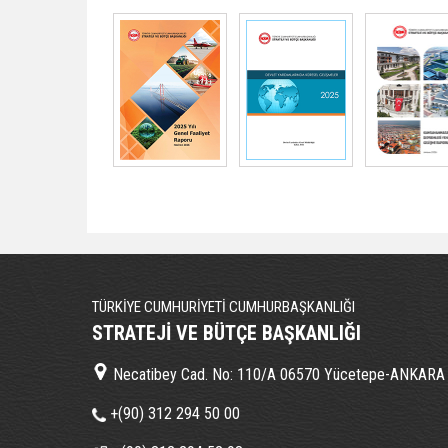
TÜRKİYE CUMHURİYETİ CUMHURBAŞKANLIĞI
STRATEJİ VE BÜTÇE BAŞKANLIĞI
Necatibey Cad. No: 110/A 06570 Yücetepe-ANKARA
+(90) 312 294 50 00