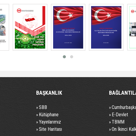
BAŞKANLIK
BAĞLANTIL
SBB
Cumhurbaşka
»
»
Kütüphane
E-Devlet
»
»
Yayınlarımız
TBMM
»
»
Site Haritası
On İkinci Kal
»
»