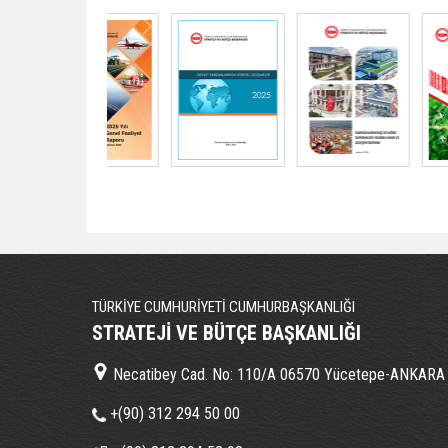
TÜRKİYE CUMHURİYETİ CUMHURBAŞKANLIĞI
STRATEJİ VE BÜTÇE BAŞKANLIĞI
Necatibey Cad. No: 110/A 06570 Yücetepe-ANKARA
+(90) 312 294 50 00