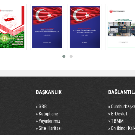
BAŞKANLIK
BAĞLANTIL
SBB
Cumhurbaşka
»
»
Kütüphane
E-Devlet
»
»
Yayınlarımız
TBMM
»
»
Site Haritası
On İkinci Kal
»
»