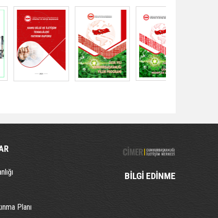
AR
nlığı
BİLGİ EDİNME
kınma Planı