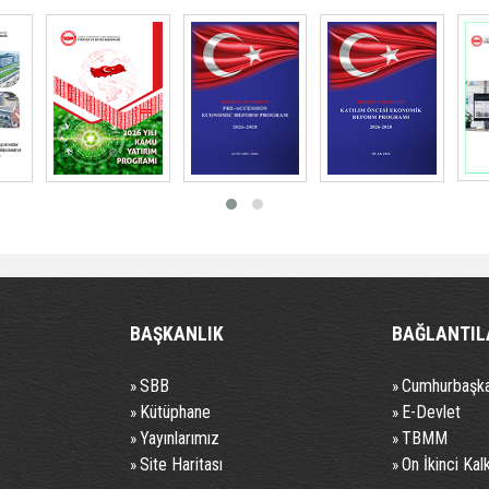
BAŞKANLIK
BAĞLANTIL
SBB
Cumhurbaşka
»
»
Kütüphane
E-Devlet
»
»
Yayınlarımız
TBMM
»
»
Site Haritası
On İkinci Kal
»
»