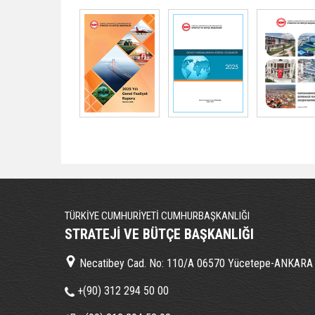
TÜRKİYE CUMHURİYETİ CUMHURBAŞKANLIĞI
STRATEJİ VE BÜTÇE BAŞKANLIĞI
Necatibey Cad. No: 110/A 06570 Yücetepe-ANKARA
+(90) 312 294 50 00