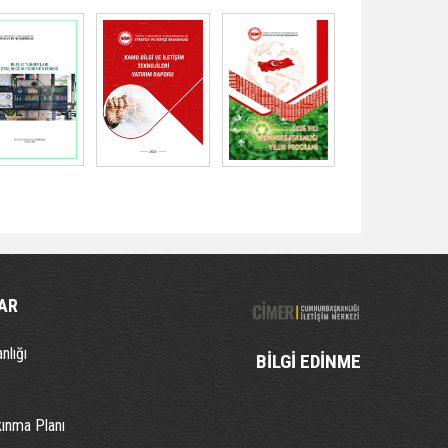
AR
nlığı
BİLGİ EDİNME
kınma Planı