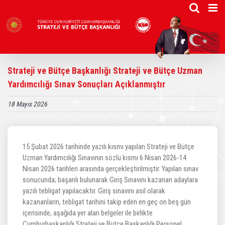
Skip
to
content
Strateji ve Bütçe Başkanlığı Strateji ve Bütçe Uzman
Yardımcılığı Sınav Sonuçları Açıklanmıştır
18 Mayıs 2026
15 Şubat 2026 tarihinde yazılı kısmı yapılan Strateji ve Bütçe
Uzman Yardımcılığı Sınavının sözlü kısmı 6 Nisan 2026-14
Nisan 2026 tarihleri arasında gerçekleştirilmiştir. Yapılan sınav
sonucunda; başarılı bulunarak Giriş Sınavını kazanan adaylara
yazılı tebligat yapılacaktır. Giriş sınavını asil olarak
kazananların, tebligat tarihini takip eden en geç on beş gün
içerisinde, aşağıda yer alan belgeler ile birlikte
Cumhurbaşkanlığı Strateji ve Bütçe Başkanlığı Personel