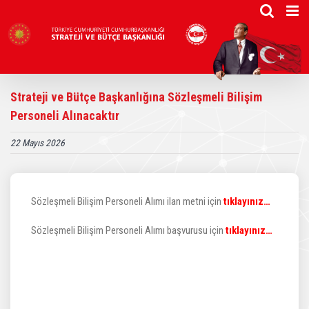
Skip
to
content
Strateji ve Bütçe Başkanlığına Sözleşmeli Bilişim
Personeli Alınacaktır
22 Mayıs 2026
Sözleşmeli Bilişim Personeli Alımı ilan metni için
tıklayınız…
Sözleşmeli Bilişim Personeli Alımı başvurusu için
tıklayınız…