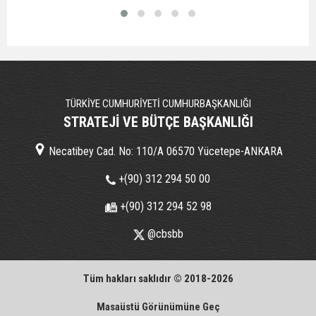
TÜRKİYE CUMHURİYETİ CUMHURBAŞKANLIĞI
STRATEJİ VE BÜTÇE BAŞKANLIĞI
Necatibey Cad. No: 110/A 06570 Yücetepe-ANKARA
+(90) 312 294 50 00
+(90) 312 294 52 98
@cbsbb
Tüm hakları saklıdır © 2018-2026
Masaüstü Görünümüne Geç