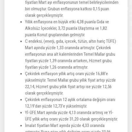
fiyatları Mart ayı enflasyonunun temel belirleyicilerinden
biri olmuştur. Grubun enflasyona katkısı 0,15 puan
olarak gerçekleşmiştir.
Yıllık enflasyona en büyük etki 4,38 puanla Gıda ve
Alkolsüz İçecekler, 3,72 puanla Ulaştırma ve 1,82
puanla Konut gruplarından gelmiştir.
C endeksi, (enerji, gıda, içecek, tütün, altın hariç TÜFE)
Mart ayında yüzde 1,33 oranında artmıştır. Çekirdek
enflasyonun ana alt kalemlerinden Temel Mallar grubu
fiyatları yüzde 1,39 oranında artarken, Hizmet grubu
fiyatları yüzde 1,26 oranında artmıştır.
Çekirdek enflasyon yıllık artış oranı yüzde 16,88’e
yükselmiştir. Temel Mallar grubu yıllık fiyat artışı yüzde
22,14, Hizmet grubu yıllık fiyat artışı ise yüzde 12,56
olarak gerçekleşmiştir.
Çekirdek enflasyonun 12 aylık ortalama değişim oranı
12,19’dan yüzde 12,73’e yükselmiştir.
Yİ-ÜFE Mart ayında yüzde 4,13 oranında artmış ve Yİ-
ÜFE yıllık artış oranı yüzde 31,20 olarak gerçekleşmiştir.
İmalat fiyatları Mart ayında yüzde 4,33 oranında