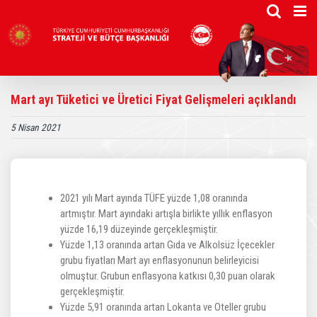
Skip
to
content
Mart ayı Tüketici ve Üretici Fiyat Gelişmeleri açıklandı
5 Nisan 2021
2021 yılı Mart ayında TÜFE yüzde 1,08 oranında
artmıştır. Mart ayındaki artışla birlikte yıllık enflasyon
yüzde 16,19 düzeyinde gerçekleşmiştir.
Yüzde 1,13 oranında artan Gıda ve Alkolsüz İçecekler
grubu fiyatları Mart ayı enflasyonunun belirleyicisi
olmuştur. Grubun enflasyona katkısı 0,30 puan olarak
gerçekleşmiştir.
Yüzde 5,91 oranında artan Lokanta ve Oteller grubu