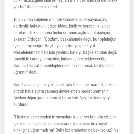
bu kırmızıçizgileri ihlal etmeyi, kayıtsız davranmaya dahi hakkı
yoktur” ifadelerini kullandı.
Toplu vuran kalplerin önünde kimsenin duramayacağını,
kardeşlik hukukunu gözettikleri, birlik ve beraberlik içinde
hareket ettikleri süreci hiçbir sorunun aşılmaz olmadığını
aktaran Erdoğan, “Çözümü başkalarında değil, bu topluluğun
içinde arayacağız. Başka yere gitmeye gerek yok.
Meselelerimizin halli için yardımı, katkıyı, başkalarından değil,
öncelikle kardeşlerimizden, birbirimizden bekleyeceğiz.
Sorunun bizzat müsebbiplerinden deva ummak beyhude bir
uğraştır” dedi.
Son 1 asırda içlerini yakan pek çok hadisede maruz kaldıkları
birçok haksızlıkta yabancı devletlerden medet ummanın
faydasızlığını gördüklerini aktaran Erdoğan, sözlerini şöyle
sürdürdü:
“Filistin meselesinden iç savaşlara kadar her konuda çözüm
için kapısını çaldığımız uluslararası kuruluşlar bizi hayal
kırıklığına uğratmadı mı? Daha biz oralardan ne bekliyoruz? Ne