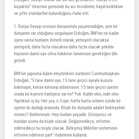
büyüktür” itirazının gerisinde bu acı tecrübeler, hayal kırıklıkları
ve çifte standartlar bulunduğunu ifade etti.
1. Dünya Savaşı sonrası dünyasında yaşanmadığını, yeni bir
dünyanın var olduğunu vurgulayan Erdoğan, BM’nin ne kadar
üyesi varsa bunların dönerli olarak, yirmişerli olacaksa
yirmişerli, daha fazla olacaksa daha fazla olacak şekilde
hepsinin daimi üye olma hakkının tanınması gerektiğini dile
getirdi.
BM’nin yapısına ilişkin eleştirilerini sürdüren Cumhurbaşkanı
Erdoğan, “5 tane daimi üye, 15 tane geçici üyeyle kusura
bakmayın, kimse kimseyi aldatmasın. 15 tane geçici üyenin
orada bir kıymeti harbiyesi var mı? Yok. Kaldır elini, indir elini.
Yaptıkları iş bu. Her şey, o 5 üye, hatta hatta onların içinde bir
üyenin iki dudağı arasında. Böyle bir dünyada adalet bekleyebilir
misiniz? Beklemeyin. Hep bunları yaşadık. Görüyoruz ve
bundan sonra da böyle olacak. Değişmedikçe, reforme
edilmedikçe bu böyle olacak. Birleşmiş Milletler sisteminin
reforme edilmesi şart” ifadelerini kullandı.