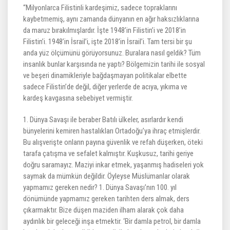
“Milyonlarca Filistinli kardeşimiz, sadece topraklarını
kaybetmemiş, aynı zamanda dünyanın en ağır haksızlıklarına
da maruz bırakılmışlardır. İşte 1948’in Filistin’i ve 2018’in
Filistin’i. 1948’in İsrail’i, işte 2018’in İsrail’i. Tam tersi bir şu
anda yüz ölçümünü görüyorsunuz. Buralara nasıl geldik? Tüm
insanlık bunlar karşısında ne yaptı? Bölgemizin tarihi ile sosyal
ve beşeri dinamikleriyle bağdaşmayan politikalar elbette
sadece Filistin’de değil, diğer yerlerde de acıya, yıkıma ve
kardeş kavgasına sebebiyet vermiştir.
1. Dünya Savaşı ile beraber Batılı ülkeler, asırlardır kendi
bünyelerini kemiren hastalıkları Ortadoğu’ya ihraç etmişlerdir.
Bu alışverişte onların payına güvenlik ve refah düşerken, öteki
tarafa çatışma ve sefalet kalmıştır. Kuşkusuz, tarihi geriye
doğru saramayız. Maziyi inkar etmek, yaşanmış hadiseleri yok
saymak da mümkün değildir. Öyleyse Müslümanlar olarak
yapmamız gereken nedir? 1. Dünya Savaşı’nın 100. yıl
dönümünde yapmamız gereken tarihten ders almak, ders
çıkarmaktır. Bize düşen maziden ilham alarak çok daha
aydınlık bir geleceği inşa etmektir. ‘Bir damla petrol, bir damla