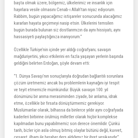
başta olmak üzere, bölgemiz, ülkelerimiz ve insanlık için
hayırlara vesile olmasını Cenab-ı Allah’tan niyaz ediyorum.
Rabbim, bugün yapacağımız istişareler sonucunda alacağımız
kararları hayata geçirmeyi nasip etsin. Ülkelerini temsilen
bugün burada bulunan siz dostlarımızın da aynı hissiyatı, aynı
hassasiyeti paylaştığınıza inanıyorum.”
Özellikle Türkiye’nin içinde yer aldığı coğrafyanı; savaşın
mağduriyetini, yıkıcı etkilerini en fazla yaşayan yerlerin başında
geldiğini belirten Erdoğan, şöyle devam etti:
“1. Dünya Savaşı’nın sonuçlarıyla doğrudan bağlantılı sorunlara
çözüm üretmemiz ancak bu problemlerin kaynağını iyi tespit
ve teyit etmemizle mümkündür. Büyük savaşın 100. yıl
dönümünü bir anma merasiminden ziyade, bir anlama, idrak
etme, özellikle bir fırsata dönüştürmemiz gerekiyor.
Müslümanlar olarak, bilhassa da binlerce yıldır aynı coğrafyada
kaderleri birbirine örülmüş milletler olarak hiçbir komplekse
kapılmadan bunu yapabilmemiz son derece önemlidir. Çünkü
tarih, bizler için asla olmuş bitmiş olaylar bütünü değil, kuvvet,
cesaret, ilham ile beraber ders aldığımız bir ibret vesikasıdır.”