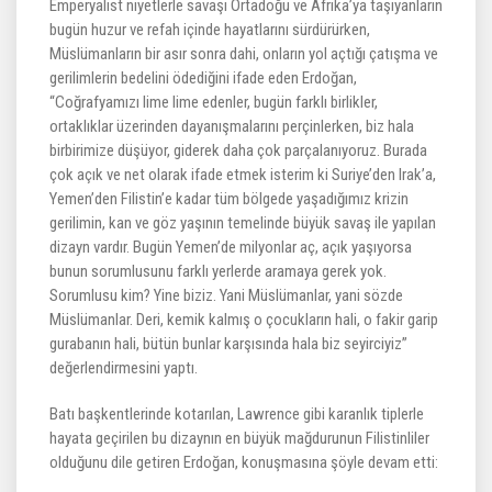
Emperyalist niyetlerle savaşı Ortadoğu ve Afrika’ya taşıyanların
bugün huzur ve refah içinde hayatlarını sürdürürken,
Müslümanların bir asır sonra dahi, onların yol açtığı çatışma ve
gerilimlerin bedelini ödediğini ifade eden Erdoğan,
“Coğrafyamızı lime lime edenler, bugün farklı birlikler,
ortaklıklar üzerinden dayanışmalarını perçinlerken, biz hala
birbirimize düşüyor, giderek daha çok parçalanıyoruz. Burada
çok açık ve net olarak ifade etmek isterim ki Suriye’den Irak’a,
Yemen’den Filistin’e kadar tüm bölgede yaşadığımız krizin
gerilimin, kan ve göz yaşının temelinde büyük savaş ile yapılan
dizayn vardır. Bugün Yemen’de milyonlar aç, açık yaşıyorsa
bunun sorumlusunu farklı yerlerde aramaya gerek yok.
Sorumlusu kim? Yine biziz. Yani Müslümanlar, yani sözde
Müslümanlar. Deri, kemik kalmış o çocukların hali, o fakir garip
gurabanın hali, bütün bunlar karşısında hala biz seyirciyiz”
değerlendirmesini yaptı.
Batı başkentlerinde kotarılan, Lawrence gibi karanlık tiplerle
hayata geçirilen bu dizaynın en büyük mağdurunun Filistinliler
olduğunu dile getiren Erdoğan, konuşmasına şöyle devam etti: