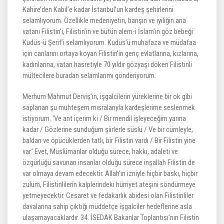
Kahire’den Kabil’e kadar İstanbul’un kardeş şehirlerini
selamlıyorum. Özellikle medeniyetin, barışın ve iyiliğin ana
vatanı Filistin’i, Filistin’in ve bütün alem-i İslam’ın göz bebeği
Kudüs-ü Şerif’i selamlıyorum. Kudüs’ü muhafaza ve müdafaa
için canlarını ortaya koyan Filistin’in genç evlatlarına, kızlarına,
kadınlarına, vatan hasretiyle 70 yıldır gözyaşı döken Filistinli
mültecilere buradan selamlarımı gönderiyorum.
Merhum Mahmut Derviş’in, işgalcilerin yüreklerine bir ok gibi
saplanan şu muhteşem mısralarıyla kardeşlerime seslenmek
istiyorum. ‘Ve ant içerim ki / Bir mendil işleyeceğim yarına
kadar / Gözlerine sunduğum şiirlerle süslü / Ve bir cümleyle,
baldan ve öpücüklerden tatlı, bir Filistin vardı / Bir Filistin yine
var.’ Evet, Müslümanlar olduğu sürece, hakkı, adaleti ve
özgürlüğü savunan insanlar olduğu sürece inşallah Filistin de
var olmaya devam edecektir. Allah’ın izniyle hiçbir baskı, hiçbir
zulüm, Filistinlilerin kalplerindeki hürriyet ateşini söndürmeye
yetmeyecektir. Cesaret ve fedakarlık abidesi olan Filistinliler
davalarına sahip çıktığı müddetçe işgalciler hedeflerine asla
ulaşamayacaklardır. 34. İSEDAK Bakanlar Toplantısı’nın Filistin