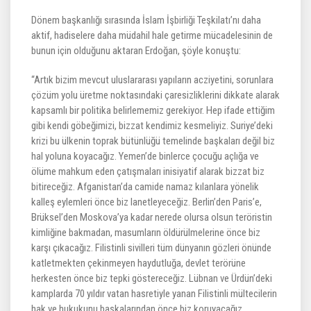
Dönem başkanlığı sırasında İslam İşbirliği Teşkilatı’nı daha
aktif, hadiselere daha müdahil hale getirme mücadelesinin de
bunun için olduğunu aktaran Erdoğan, şöyle konuştu:
“Artık bizim mevcut uluslararası yapıların acziyetini, sorunlara
çözüm yolu üretme noktasındaki çaresizliklerini dikkate alarak
kapsamlı bir politika belirlememiz gerekiyor. Hep ifade ettiğim
gibi kendi göbeğimizi, bizzat kendimiz kesmeliyiz. Suriye’deki
krizi bu ülkenin toprak bütünlüğü temelinde başkaları değil biz
hal yoluna koyacağız. Yemen’de binlerce çocuğu açlığa ve
ölüme mahkum eden çatışmaları inisiyatif alarak bizzat biz
bitireceğiz. Afganistan’da camide namaz kılanlara yönelik
kalleş eylemleri önce biz lanetleyeceğiz. Berlin’den Paris’e,
Brüksel’den Moskova’ya kadar nerede olursa olsun teröristin
kimliğine bakmadan, masumların öldürülmelerine önce biz
karşı çıkacağız. Filistinli sivilleri tüm dünyanın gözleri önünde
katletmekten çekinmeyen haydutluğa, devlet terörüne
herkesten önce biz tepki göstereceğiz. Lübnan ve Ürdün’deki
kamplarda 70 yıldır vatan hasretiyle yanan Filistinli mültecilerin
hak ve hukukunu başkalarından önce biz koruyacağız.