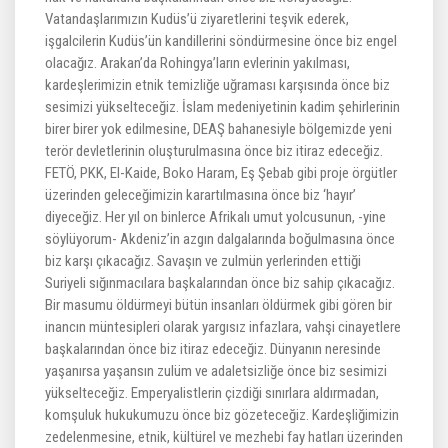
Vatandaşlarımızın Kudüs’ü ziyaretlerini teşvik ederek,
işgalcilerin Kudüs’ün kandillerini söndürmesine önce biz engel
olacağız. Arakan’da Rohingya’ların evlerinin yakılması,
kardeşlerimizin etnik temizliğe uğraması karşısında önce biz
sesimizi yükselteceğiz. İslam medeniyetinin kadim şehirlerinin
birer birer yok edilmesine, DEAŞ bahanesiyle bölgemizde yeni
terör devletlerinin oluşturulmasına önce biz itiraz edeceğiz.
FETÖ, PKK, El-Kaide, Boko Haram, Eş Şebab gibi proje örgütler
üzerinden geleceğimizin karartılmasına önce biz ‘hayır’
diyeceğiz. Her yıl on binlerce Afrikalı umut yolcusunun, -yine
söylüyorum- Akdeniz’in azgın dalgalarında boğulmasına önce
biz karşı çıkacağız. Savaşın ve zulmün yerlerinden ettiği
Suriyeli sığınmacılara başkalarından önce biz sahip çıkacağız.
Bir masumu öldürmeyi bütün insanları öldürmek gibi gören bir
inancın müntesipleri olarak yargısız infazlara, vahşi cinayetlere
başkalarından önce biz itiraz edeceğiz. Dünyanın neresinde
yaşanırsa yaşansın zulüm ve adaletsizliğe önce biz sesimizi
yükselteceğiz. Emperyalistlerin çizdiği sınırlara aldırmadan,
komşuluk hukukumuzu önce biz gözeteceğiz. Kardeşliğimizin
zedelenmesine, etnik, kültürel ve mezhebi fay hatları üzerinden