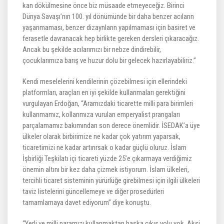
kan dökülmesine önce biz müsaade etmeyeceğiz. Birinci
Dünya Savaşı’nın 100. yıl dönümünde bir daha benzer acıların
yaşanmaması, benzer dizaynların yapılmaması için basiret ve
ferasetle davranacak hep birlikte gereken dersleri çıkaracağız.
Ancak bu şekilde acılarımızı bir nebze dindirebilir,
çocuklarımıza barış ve huzur dolu bir gelecek hazırlayabiliriz.”
Kendi meselelerini kendilerinin çözebilmesi için ellerindeki
platformları, araçları en iyi şekilde kullanmaları gerektiğini
vurgulayan Erdoğan, “Aramızdaki ticarette milli para birimleri
kullanmamız, kollarımıza vurulan emperyalist prangaları
parçalamamız bakımından son derece önemlidir. İSEDAK’a üye
ülkeler olarak birbirimize ne kadar çok yatırım yaparsak,
ticaretimizi ne kadar artırırsak o kadar güçlü oluruz. İslam
İşbirliği Teşkilatı içi ticareti yüzde 25’e çıkarmaya verdiğimiz
önemin altını bir kez daha çizmek istiyorum. İslam ülkeleri,
tercihli ticaret sisteminin yürürlüğe girebilmesi için ilgili ülkeleri
taviz listelerini güncellemeye ve diğer prosedürleri
tamamlamaya davet ediyorum” diye konuştu.
“Yerli ve milli paramızı kullanmaktan başka çıkış yolu yok. Aksi