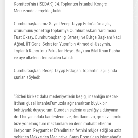
Komitesi’nin (İSEDAK) 34. Toplantısı İstanbul Kongre
Merkezinde gerçekleştirildi.
Cumhurbaşkanımız Sayın Recep Tayyip Erdoğan’ın açılış
oturumunu yönettiği toplantıya Cumhurbaşkanı Yardımcısı
Fuat Oktay, Cumhurbaşkanlığı Strateji ve Bütçe Başkanı Naci
Ağbal, İİT Genel Sekreteri Yusuf bin Ahmed el-Useymin,
Toplantı Raportörü Pakistan Heyet Başkanı Bilal Khan Pasha
ve üye ülkelerin temsilcileri katıldı.
Cumhurbaşkanı Recep Tayyip Erdoğan, toplantını açılışında
şunları söyledi:
“Sizleri bir kez daha medeniyetlerin beşiği, insanlığın medar-ı
iftiharı güzel İstanbul’umuzda ağırlamaktan büyük bir
bahtiyarlık duyuyorum. Buradan sizlerin aracılığıyla dünyanın
dört bir yanındaki kardeşlerimize, dostlarımıza, gözü ve gönlü
bize yönelmiş tüm mazlumlara en derin muhabbetlerimi
iletiyorum. Peygamber Efendimizin fethini müjdelediği bu aziz
şehirden Mekke’den Medine’ye, Saray Bosna’dan İslamabad’a,