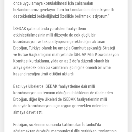
önce uygulamaya konulabilmesi için çalışmaları
hızlandırmamız gerekiyor. Tüm bu konularda sizlerin kıymetli
desteklerinizi beklediğimizi özellikle belirtmek istiyorum.”
İSEDAK çatısı altında yürütülen faaliyetlerin
etkinleştirilmesinin milli düzeyde de çok güçlü bir
koordinasyon ve takip altyapısını gerektirdiğini aktaran
Erdoğan, Türkiye olarak bu amaçla Cumhurbaşkanlığı Strateji
ve Bütçe Başkanlığının mahiyetinde İSEDAK Milli Koordinasyon
Komitesi kurduklarını, yılda en az 2 defa düzenli olarak bir
araya gelecek olan bu komitenin işbirliğine önemli bir ivme
kazandıracağını ümit ettiğini aktardı.
Bazı üye ülkelerde İSEDAK faaliyetlerine dair milli
koordinasyon sisteminin olduğunu bildiklerini de ifade eden
Erdoğan, diğer üye ülkeleri de İSEDAK faaliyetlerinin milli
düzeyde koordinasyonu için uygun görecekleri önlemleri
almaya davet etti.
Erdoğan, sözlerinin sonunda katılımcıları İstanbul’da
ağırlamaktan duyduğu memnuniyeti dile getirirken, toplantının