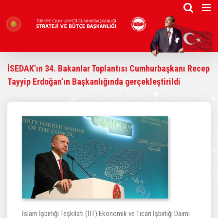
Skip
to
content
İSEDAK’ın 34. Bakanlar Toplantısı Cumhurbaşkanı Recep
Tayyip Erdoğan’ın Başkanlığında gerçekleştirildi
İslam İşbirliği Teşkilatı (İİT) Ekonomik ve Ticari İşbirliği Daimi