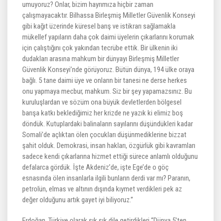
umuyoruz? Onlar, bizim hayrımıza hiçbir zaman
çalışmayacaktır. Bilhassa Birleşmiş Milletler Güvenlik Konseyi
gibi kağıt üzerinde küresel barış ve istikrarı sağlamakla
mükellef yapıların daha çok daimi üyelerin çıkarlarını korumak
için çalıştığını çok yakından tecrübe ettik. Bir ülkenin iki
dudakları arasına mahkum bir dünyayı Birleşmiş Milletler
Güvenlik Konseyi’nde görüyoruz. Bütün dünya, 194 ülke oraya
bağlı. 5 tane daimi üye ve onların bir tanesi ne derse herkes
onu yapmaya mecbur, mahkum. Siz bir şey yapamazsınız. Bu
kuruluşlardan ve sözüm ona büyük devletlerden bölgesel
barışa katkı beklediğimiz her krizde ne yazık ki elimiz boş
döndük. Kutuplardaki balinaların sayılarını düşündükleri kadar
Somali’de açlıktan ölen çocukları düşünmediklerine bizzat
şahit olduk. Demokrasi, insan hakları, özgürlük gibi kavramları
sadece kendi çıkarlarına hizmet ettiği sürece anlamlı olduğunu
defalarca gördük. İşte Akdeniz’de, işte Ege’de o göç
esnasında ölen insanlarla ilgili bunların derdi var mı? Paranın,
petrolün, elmas ve altının dışında kıymet verdikleri pek az
değer olduğunu artık gayet iyi biliyoruz.”
Erdoğan, Türkiye olarak sık sık dile getirdikleri “Dünya 5’ten