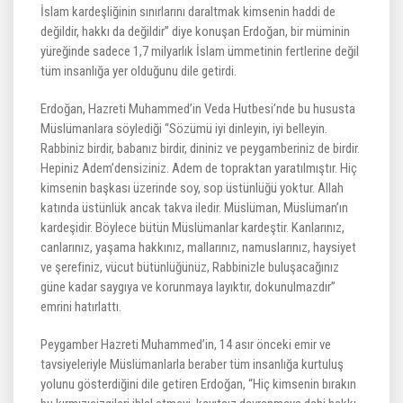
İslam kardeşliğinin sınırlarını daraltmak kimsenin haddi de
değildir, hakkı da değildir” diye konuşan Erdoğan, bir müminin
yüreğinde sadece 1,7 milyarlık İslam ümmetinin fertlerine değil
tüm insanlığa yer olduğunu dile getirdi.
Erdoğan, Hazreti Muhammed’in Veda Hutbesi’nde bu hususta
Müslümanlara söylediği “Sözümü iyi dinleyin, iyi belleyin.
Rabbiniz birdir, babanız birdir, dininiz ve peygamberiniz de birdir.
Hepiniz Adem’densiziniz. Adem de topraktan yaratılmıştır. Hiç
kimsenin başkası üzerinde soy, sop üstünlüğü yoktur. Allah
katında üstünlük ancak takva iledir. Müslüman, Müslüman’ın
kardeşidir. Böylece bütün Müslümanlar kardeştir. Kanlarınız,
canlarınız, yaşama hakkınız, mallarınız, namuslarınız, haysiyet
ve şerefiniz, vücut bütünlüğünüz, Rabbinizle buluşacağınız
güne kadar saygıya ve korunmaya layıktır, dokunulmazdır”
emrini hatırlattı.
Peygamber Hazreti Muhammed’in, 14 asır önceki emir ve
tavsiyeleriyle Müslümanlarla beraber tüm insanlığa kurtuluş
yolunu gösterdiğini dile getiren Erdoğan, “Hiç kimsenin bırakın