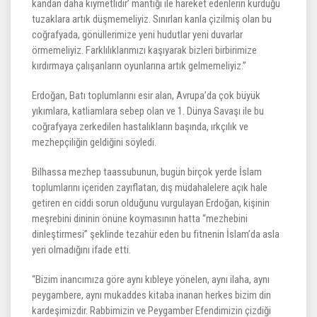
kandan daha kıymetlidir’ mantığı ile hareket edenlerin kurduğu
tuzaklara artık düşmemeliyiz. Sınırları kanla çizilmiş olan bu
coğrafyada, gönüllerimize yeni hudutlar yeni duvarlar
örmemeliyiz. Farklılıklarımızı kaşıyarak bizleri birbirimize
kırdırmaya çalışanların oyunlarına artık gelmemeliyiz.”
Erdoğan, Batı toplumlarını esir alan, Avrupa’da çok büyük
yıkımlara, katliamlara sebep olan ve 1. Dünya Savaşı ile bu
coğrafyaya zerkedilen hastalıkların başında, ırkçılık ve
mezhepçiliğin geldiğini söyledi.
Bilhassa mezhep taassubunun, bugün birçok yerde İslam
toplumlarını içeriden zayıflatan, dış müdahalelere açık hale
getiren en ciddi sorun olduğunu vurgulayan Erdoğan, kişinin
meşrebini dininin önüne koymasının hatta “mezhebini
dinleştirmesi” şeklinde tezahür eden bu fitnenin İslam’da asla
yeri olmadığını ifade etti.
“Bizim inancımıza göre aynı kıbleye yönelen, aynı ilaha, aynı
peygambere, aynı mukaddes kitaba inanan herkes bizim din
kardeşimizdir. Rabbimizin ve Peygamber Efendimizin çizdiği