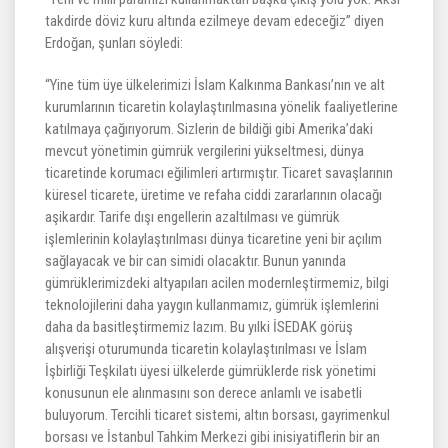
takdirde döviz kuru altında ezilmeye devam edeceğiz” diyen
Erdoğan, şunları söyledi:
“Yine tüm üye ülkelerimizi İslam Kalkınma Bankası’nın ve alt
kurumlarının ticaretin kolaylaştırılmasına yönelik faaliyetlerine
katılmaya çağırıyorum. Sizlerin de bildiği gibi Amerika’daki
mevcut yönetimin gümrük vergilerini yükseltmesi, dünya
ticaretinde korumacı eğilimleri artırmıştır. Ticaret savaşlarının
küresel ticarete, üretime ve refaha ciddi zararlarının olacağı
aşikardır. Tarife dışı engellerin azaltılması ve gümrük
işlemlerinin kolaylaştırılması dünya ticaretine yeni bir açılım
sağlayacak ve bir can simidi olacaktır. Bunun yanında
gümrüklerimizdeki altyapıları acilen modernleştirmemiz, bilgi
teknolojilerini daha yaygın kullanmamız, gümrük işlemlerini
daha da basitleştirmemiz lazım. Bu yılki İSEDAK görüş
alışverişi oturumunda ticaretin kolaylaştırılması ve İslam
İşbirliği Teşkilatı üyesi ülkelerde gümrüklerde risk yönetimi
konusunun ele alınmasını son derece anlamlı ve isabetli
buluyorum. Tercihli ticaret sistemi, altın borsası, gayrimenkul
borsası ve İstanbul Tahkim Merkezi gibi inisiyatiflerin bir an