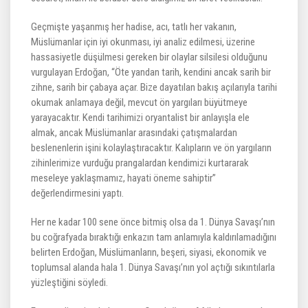
Geçmişte yaşanmış her hadise, acı, tatlı her vakanın,
Müslümanlar için iyi okunması, iyi analiz edilmesi, üzerine
hassasiyetle düşülmesi gereken bir olaylar silsilesi olduğunu
vurgulayan Erdoğan, “Öte yandan tarih, kendini ancak sarih bir
zihne, sarih bir çabaya açar. Bize dayatılan bakış açılarıyla tarihi
okumak anlamaya değil, mevcut ön yargıları büyütmeye
yarayacaktır. Kendi tarihimizi oryantalist bir anlayışla ele
almak, ancak Müslümanlar arasındaki çatışmalardan
beslenenlerin işini kolaylaştıracaktır. Kalıpların ve ön yargıların
zihinlerimize vurduğu prangalardan kendimizi kurtararak
meseleye yaklaşmamız, hayati öneme sahiptir”
değerlendirmesini yaptı.
Her ne kadar 100 sene önce bitmiş olsa da 1. Dünya Savaşı’nın
bu coğrafyada bıraktığı enkazın tam anlamıyla kaldırılamadığını
belirten Erdoğan, Müslümanların, beşeri, siyasi, ekonomik ve
toplumsal alanda hala 1. Dünya Savaşı’nın yol açtığı sıkıntılarla
yüzleştiğini söyledi.