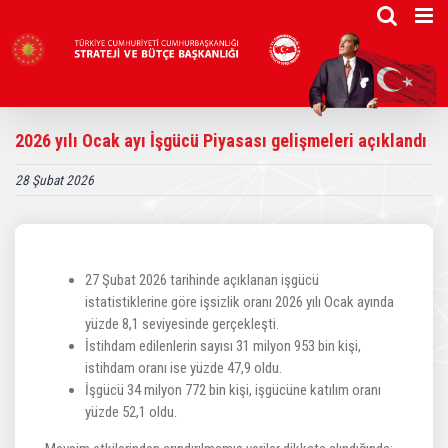
Skip
to
content
2026 yılı Ocak ayı İşgücü Piyasası gelişmeleri açıklandı
28 Şubat 2026
27 Şubat 2026 tarihinde açıklanan işgücü
istatistiklerine göre işsizlik oranı 2026 yılı Ocak ayında
yüzde 8,1 seviyesinde gerçekleşti.
İstihdam edilenlerin sayısı 31 milyon 953 bin kişi,
istihdam oranı ise yüzde 47,9 oldu.
İşgücü 34 milyon 772 bin kişi, işgücüne katılım oranı
yüzde 52,1 oldu.