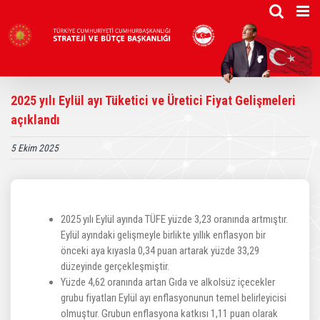
Skip
to
content
2025 yılı Eylül ayı Tüketici ve Üretici Fiyat Gelişmeleri
açıklandı
5 Ekim 2025
2025 yılı Eylül ayında TÜFE yüzde 3,23 oranında artmıştır.
Eylül ayındaki gelişmeyle birlikte yıllık enflasyon bir
önceki aya kıyasla 0,34 puan artarak yüzde 33,29
düzeyinde gerçekleşmiştir.
Yüzde 4,62 oranında artan Gıda ve alkolsüz içecekler
grubu fiyatları Eylül ayı enflasyonunun temel belirleyicisi
olmuştur. Grubun enflasyona katkısı 1,11 puan olarak