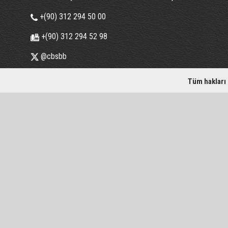
+(90) 312 294 50 00
+(90) 312 294 52 98
@cbsbb
Tüm hakları 