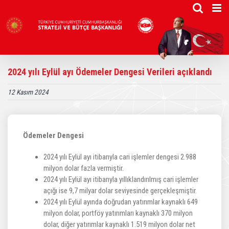
Skip
to
content
2024 yılı Eylül ayı Ödemeler Dengesi Verileri açıklandı
12 Kasım 2024
Ödemeler Dengesi
2024 yılı Eylül ayı itibarıyla cari işlemler dengesi 2.988
milyon dolar fazla vermiştir.
2024 yılı Eylül ayı itibarıyla yıllıklandırılmış cari işlemler
açığı ise 9,7 milyar dolar seviyesinde gerçekleşmiştir.
2024 yılı Eylül ayında doğrudan yatırımlar kaynaklı 649
milyon dolar, portföy yatırımları kaynaklı 370 milyon
dolar, diğer yatırımlar kaynaklı 1.519 milyon dolar net