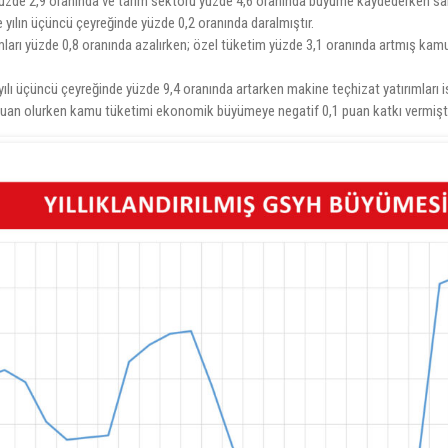
yüzde 2,9 oranında ve tarım sektörü yüzde 4,6 oranında büyüme kaydederken sa
 yılın üçüncü çeyreğinde yüzde 0,2 oranında daralmıştır.
rı yüzde 0,8 oranında azalırken; özel tüketim yüzde 3,1 oranında artmış kamu
yılı üçüncü çeyreğinde yüzde 9,4 oranında artarken makine teçhizat yatırımları i
uan olurken kamu tüketimi ekonomik büyümeye negatif 0,1 puan katkı vermişti