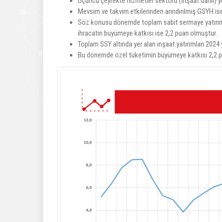
Üçüncü çeyrekte hizmetler sektörü (inşaat dâhil) 
Mevsim ve takvim etkilerinden arındırılmış GSYH ise
Söz konusu dönemde toplam sabit sermaye yatırımla
ihracatın büyümeye katkısı ise 2,2 puan olmuştur.
Toplam SSY altında yer alan inşaat yatırımları 2024 
Bu dönemde özel tüketimin büyümeye katkısı 2,2 p