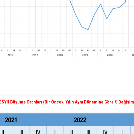
GSYH Büyüme Oranları (Bir Önceki Yılın Aynı Dönemine Göre % Değişim