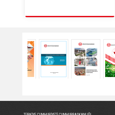
TÜRKİYE CUMHURİYETİ CUMHURBAŞKANLIĞI