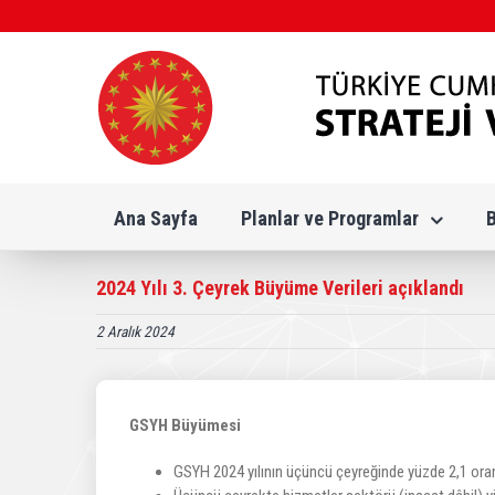
Skip
to
content
Ana Sayfa
Planlar ve Programlar
2024 Yılı 3. Çeyrek Büyüme Verileri açıklandı
2 Aralık 2024
GSYH Büyümesi
GSYH 2024 yılının üçüncü çeyreğinde yüzde 2,1 ora