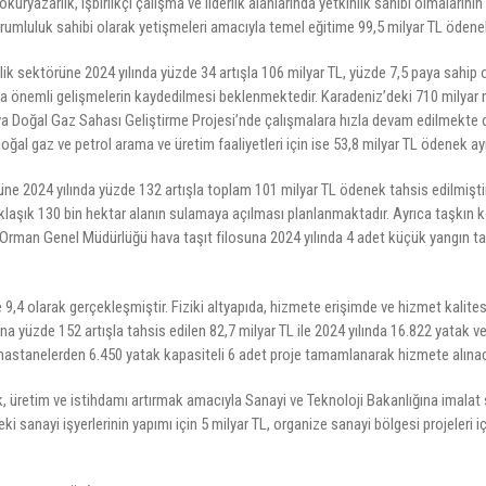
okuryazarlık, işbirlikçi çalışma ve liderlik alanlarında yetkinlik sahibi olmalarını
sorumluluk sahibi olarak yetişmeleri amacıyla temel eğitime 99,5 milyar TL ödenek
k sektörüne 2024 yılında yüzde 34 artışla 106 milyar TL, yüzde 7,5 paya sahip ol
a önemli gelişmelerin kaydedilmesi beklenmektedir. Karadeniz’deki 710 milyar 
ya Doğal Gaz Sahası Geliştirme Projesi’nde çalışmalara hızla devam edilmekte ol
oğal gaz ve petrol arama ve üretim faaliyetleri için ise 53,8 milyar TL ödenek ayr
ne 2024 yılında yüzde 132 artışla toplam 101 milyar TL ödenek tahsis edilmiştir
aşık 130 bin hektar alanın sulamaya açılması planlanmaktadır. Ayrıca taşkın ko
Orman Genel Müdürlüğü hava taşıt filosuna 2024 yılında 4 adet küçük yangın tan
e 9,4 olarak gerçekleşmiştir. Fiziki altyapıda, hizmete erişimde ve hizmet kalite
ına yüzde 152 artışla tahsis edilen 82,7 milyar TL ile 2024 yılında 16.822 yatak v
hastanelerden 6.450 yatak kapasiteli 6 adet proje tamamlanarak hizmete alınac
ak, üretim ve istihdamı artırmak amacıyla Sanayi ve Teknoloji Bakanlığına imalat
anayi işyerlerinin yapımı için 5 milyar TL, organize sanayi bölgesi projeleri için