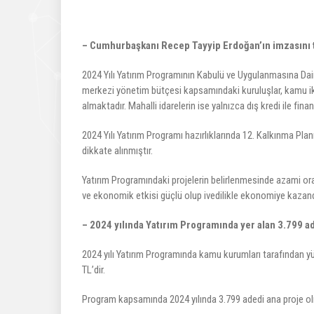
– Cumhurbaşkanı Recep Tayyip Erdoğan’ın imzasını t
2024 Yılı Yatırım Programının Kabulü ve Uygulanmasına Dair
merkezi yönetim bütçesi kapsamındaki kuruluşlar, kamu ikti
almaktadır. Mahalli idarelerin ise yalnızca dış kredi ile fin
2024 Yılı Yatırım Programı hazırlıklarında 12. Kalkınma Pla
dikkate alınmıştır.
Yatırım Programındaki projelerin belirlenmesinde azami ora
ve ekonomik etkisi güçlü olup ivedilikle ekonomiye kazandır
– 2024 yılında Yatırım Programında yer alan 3.799 a
2024 yılı Yatırım Programında kamu kurumları tarafından yü
TL’dir.
Program kapsamında 2024 yılında 3.799 adedi ana proje o