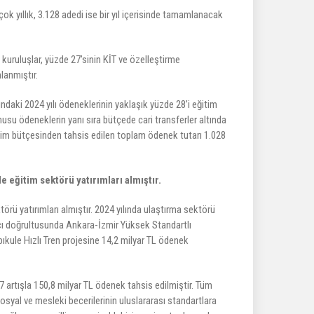
ok yıllık, 3.128 adedi ise bir yıl içerisinde tamamlanacak
kuruluşlar, yüzde 27’sinin KİT ve özelleştirme
lanmıştır.
ndaki 2024 yılı ödeneklerinin yaklaşık yüzde 28’i eğitim
su ödeneklerin yanı sıra bütçede cari transferler altında
netim bütçesinden tahsis edilen toplam ödenek tutarı 1.028
 eğitim sektörü yatırımları almıştır.
rü yatırımları almıştır. 2024 yılında ulaştırma sektörü
amacı doğrultusunda Ankara-İzmir Yüksek Standartlı
kule Hızlı Tren projesine 14,2 milyar TL ödenek
7 artışla 150,8 milyar TL ödenek tahsis edilmiştir. Tüm
osyal ve mesleki becerilerinin uluslararası standartlara