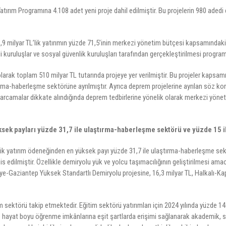
ırım Programına 4.108 adet yeni proje dahil edilmiştir. Bu projelerin 980 adedi ç
 milyar TL’lik yatırımın yüzde 71,5’inin merkezi yönetim bütçesi kapsamındaki 
 kuruluşlar ve sosyal güvenlik kuruluşları tarafından gerçekleştirilmesi program
larak toplam 510 milyar TL tutarında projeye yer verilmiştir. Bu projeler kapsamı
ma-haberleşme sektörüne ayrılmıştır. Ayrıca deprem projelerine ayrılan söz konu
iğer harcamalar dikkate alındığında deprem tedbirlerine yönelik olarak merkezi yö
ksek payları yüzde 31,7 ile ulaştırma-haberleşme sektörü ve yüzde 15 ile
lik yatırım ödeneğinden en yüksek payı yüzde 31,7 ile ulaştırma-haberleşme sektö
sis edilmiştir. Özellikle demiryolu yük ve yolcu taşımacılığının geliştirilmesi 
-Gaziantep Yüksek Standartlı Demiryolu projesine, 16,3 milyar TL, Halkalı-Kapı
sektörü takip etmektedir. Eğitim sektörü yatırımları için 2024 yılında yüzde 14
me ve hayat boyu öğrenme imkânlarına eşit şartlarda erişimi sağlanarak akademik, s