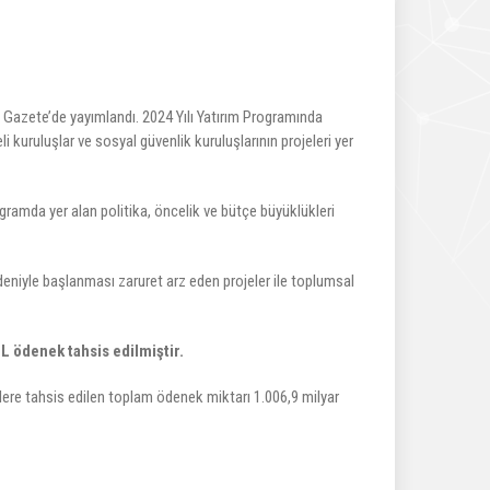
 Gazete’de yayımlandı. 2024 Yılı Yatırım Programında
kuruluşlar ve sosyal güvenlik kuruluşlarının projeleri yer
gramda yer alan politika, öncelik ve bütçe büyüklükleri
eniyle başlanması zaruret arz eden projeler ile toplumsal
L ödenek tahsis edilmiştir.
lere tahsis edilen toplam ödenek miktarı 1.006,9 milyar