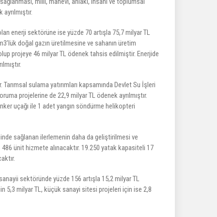
n sağlanması, milli, manevi, ahlaki, insani ve toplumsal
 ayrılmıştır.
an enerji sektörüne ise yüzde 70 artışla 75,7 milyar TL
m3’lük doğal gazın üretilmesine ve sahanın üretim
up projeye 46 milyar TL ödenek tahsis edilmiştir. Enerjide
ılmıştır.
. Tarımsal sulama yatırımları kapsamında Devlet Su İşleri
ruma projelerine de 22,9 milyar TL ödenek ayrılmıştır.
ker uçağı ile 1 adet yangın söndürme helikopteri
sinde sağlanan ilerlemenin daha da geliştirilmesi ve
e 486 ünit hizmete alınacaktır. 19.250 yatak kapasiteli 17
aktır.
 sanayii sektöründe yüzde 156 artışla 15,2 milyar TL
 5,3 milyar TL, küçük sanayi sitesi projeleri için ise 2,8