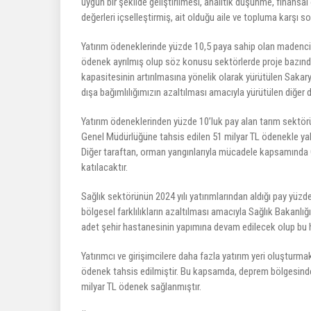
uygun bir şekilde geliştirilmesi, analitik düşünme, finansal 
değerleri içselleştirmiş, ait olduğu aile ve topluma karşı 
Yatırım ödeneklerinde yüzde 10,5 paya sahip olan madencili
ödenek ayrılmış olup söz konusu sektörlerde proje bazınd
kapasitesinin artırılmasına yönelik olarak yürütülen Sakar
dışa bağımlılığımızın azaltılması amacıyla yürütülen diğer d
Yatırım ödeneklerinden yüzde 10’luk pay alan tarım sektörü
Genel Müdürlüğüne tahsis edilen 51 milyar TL ödenekle yakl
Diğer taraftan, orman yangınlarıyla mücadele kapsamında 
katılacaktır.
Sağlık sektörünün 2024 yılı yatırımlarından aldığı pay yüzd
bölgesel farklılıkların azaltılması amacıyla Sağlık Bakanlığ
adet şehir hastanesinin yapımına devam edilecek olup bu 
Yatırımcı ve girişimcilere daha fazla yatırım yeri oluşturm
ödenek tahsis edilmiştir. Bu kapsamda, deprem bölgesindeki s
milyar TL ödenek sağlanmıştır.