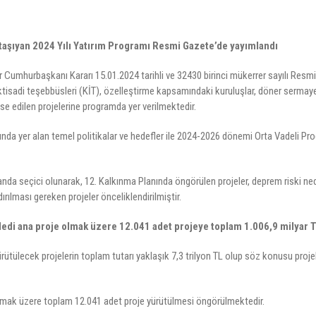
aşıyan 2024 Yılı Yatırım Programı Resmi Gazete’de yayımlandı
 Cumhurbaşkanı Kararı 15.01.2024 tarihli ve 32430 birinci mükerrer sayılı Resmi
sadi teşebbüsleri (KİT), özelleştirme kapsamındaki kuruluşlar, döner sermayeli 
anse edilen projelerine programda yer verilmektedir.
nında yer alan temel politikalar ve hedefler ile 2024-2026 dönemi Orta Vadeli Pro
nda seçici olunarak, 12. Kalkınma Planında öngörülen projeler, deprem riski ned
ılması gereken projeler önceliklendirilmiştir.
dedi ana proje olmak üzere 12.041 adet projeye toplam 1.006,9 milyar T
rütülecek projelerin toplam tutarı yaklaşık 7,3 trilyon TL olup söz konusu proje
lmak üzere toplam 12.041 adet proje yürütülmesi öngörülmektedir.