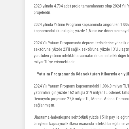
2023 yılında 4.704 adet proje tamamlanmış olup 2024 Yılı Yat
projelerdir.
2024 yılında Yatırım Programı kapsamında öngörülen 1.006,9
kapsamındaki kuruluşlar, yüzde 1,5’inin ise döner sermayeli
2024 Yılı Yatırım Programında deprem tedbirlerine yönelik o
sektörüne, yüzde 23’ü sağlık sektörüne, yüzde 13’ü ulaştır
yürütülen yatırım nitelikli harcamalar ile cari nitelikli d
milyar TL’ye erişmektedir.
– Yatırım Programında ödenek tutarı itibarıyla en yü
2024 Yılı Yatırım Programı kapsamındaki 1.006,9 milyar TL’
yatırımları için yüzde 162 artışla 319 milyar TL ödenek tah
Demiryolu projesine 27,5 milyar TL, Mersin-Adana-Osmaniye
sağlanmıştır.
Ulaştırma-haberleşme sektörünü yüzde 15’lik pay ile eğitim 
bireylerin kapsayıcılık ilkesi esasında nitelikli bir eğiti